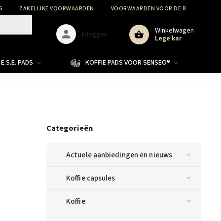
G
ZAKELIJKE VOORWAARDEN
VOORWAARDEN VOOR DE BESCHERMIN
Winkelwagen
Inloggen
Lege kar
E.S.E. PADS
KOFFIE PADS VOOR SENSEO®
Categorieën
Actuele aanbiedingen en nieuws
Koffie capsules
Koffie