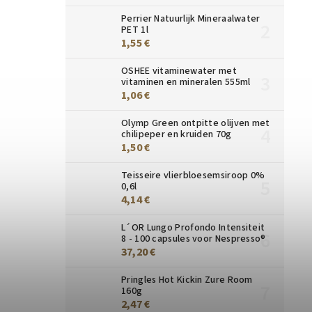
Perrier Natuurlijk Mineraalwater
PET 1l
1,55 €
OSHEE vitaminewater met
vitaminen en mineralen 555ml
1,06 €
Olymp Green ontpitte olijven met
chilipeper en kruiden 70g
1,50 €
Teisseire vlierbloesemsiroop 0%
0,6l
4,14 €
L´OR Lungo Profondo Intensiteit
8 - 100 capsules voor Nespresso®
37,20 €
Pringles Hot Kickin Zure Room
160g
2,47 €