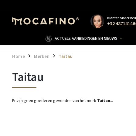
Klantenondersteu
+32 48714146
ACTUELE AANBIEDINGEN EN NIEUWS
Home
Merken
Taitau
/
/
Taitau
Er zijn geen goederen gevonden van het merk
Taitau
...