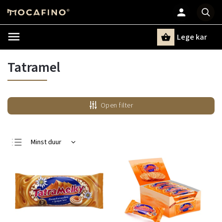
Lege kar
Zoeken
Tatramel
Open filter
Minst duur
Duurste
Bestsellers
Alfabetisch