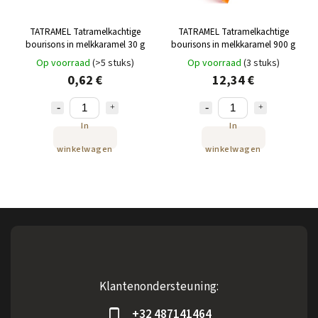
TATRAMEL Tatramelkachtige
TATRAMEL Tatramelkachtige
bourisons in melkkaramel 30 g
bourisons in melkkaramel 900 g
Op voorraad
(>5 stuks)
Op voorraad
(3 stuks)
0,62 €
12,34 €
In
In
winkelwagen
winkelwagen
Klantenondersteuning:
+32 487141464