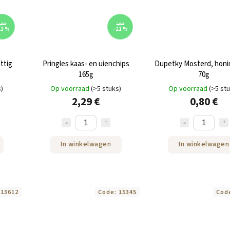
,92 €
2,92 €
21 %
–21 %
ittig
Pringles kaas- en uienchips
Dupetky Mosterd, honin
165g
70g
s)
Op voorraad
(>5 stuks)
Op voorraad
(>5 st
2,29 €
0,80 €
In winkelwagen
In winkelwagen
:
13612
Code:
15345
Cod