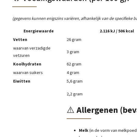
(gegevens kunnen enigszins variëren, afhankelijk van de specifieke b
Energiewaarde
2.116 kJ / 506 kcal
Vetten
26 gram
waarvan verzadigde
3 gram
vetzuren
Koolhydraten
62 gram
waarvan suikers
4 gram
Eiwitten
5,6 gram
2,2 gram
⚠️
Allergenen (bev
Melk
(in de vorm van melkpoed