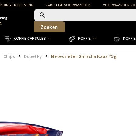
NDING EN BETALING
ZAKELIJKE VOORWAARDEN
VOORWAARDEN VOO
ning:
4
Zoeken
KOFFIE CAPSULES
KOFFIE
KOFFIE 
Chips
Dupetky
Meteorieten Sriracha Kaas 75g
/
/