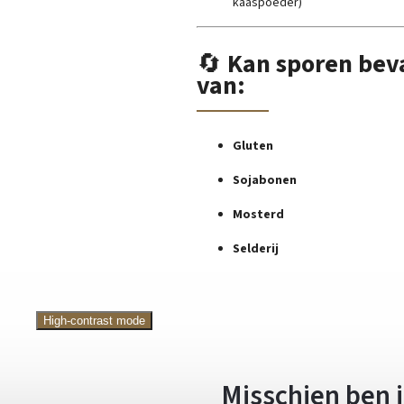
kaaspoeder)
🔄
Kan sporen bev
van:
Gluten
Sojabonen
Mosterd
Selderij
High-contrast mode
Misschien ben j