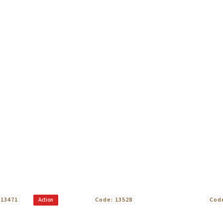
:
13471
Code:
13528
Cod
Action