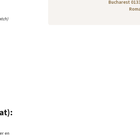
Bucharest 013
Roma
atch)
at):
er en