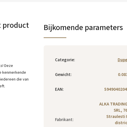
t product
Bijkomende parameters
Categorie
:
Dupe
s! Deze
 de kenmerkende
Gewicht
:
0.08
 iedereen die van
eft.
EAN
:
5949040204
ALKA TRADING
SRL, 7
Straulesti 
Fabrikant
:
distric