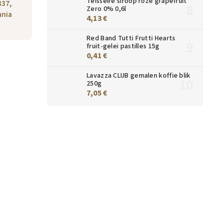
Teisseire siroop roze grapefruit
337,
Zero 0% 0,6l
nia
4,13 €
Red Band Tutti Frutti Hearts
fruit-gelei pastilles 15g
0,41 €
Lavazza CLUB gemalen koffie blik
250g
7,05 €