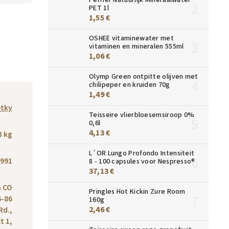
PET 1l
1,55 €
OSHEE vitaminewater met
vitaminen en mineralen 555ml
1,06 €
Olymp Green ontpitte olijven met
chilipeper en kruiden 70g
1,49 €
tky
Teisseire vlierbloesemsiroop 0%
0,6l
4,13 €
3 kg
L´OR Lungo Profondo Intensiteit
991
8 - 100 capsules voor Nespresso®
37,13 €
 CO
Pringles Hot Kickin Zure Room
6-86
160g
2,46 €
Rd.,
t 1,