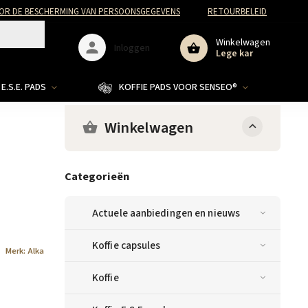
R DE BESCHERMING VAN PERSOONSGEGEVENS
RETOURBELEID
Winkelwagen
Inloggen
Lege kar
E.S.E. PADS
KOFFIE PADS VOOR SENSEO®
Winkelwagen
Categorieën
Actuele aanbiedingen en nieuws
Koffie capsules
Merk:
Alka
Koffie