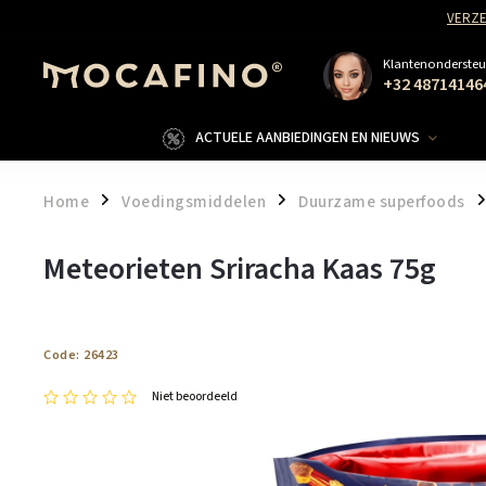
VERZE
Klantenondersteu
+32 48714146
ACTUELE AANBIEDINGEN EN NIEUWS
Home
Voedingsmiddelen
Duurzame superfoods
/
/
/
Meteorieten Sriracha Kaas 75g
Code:
26423
Niet beoordeeld