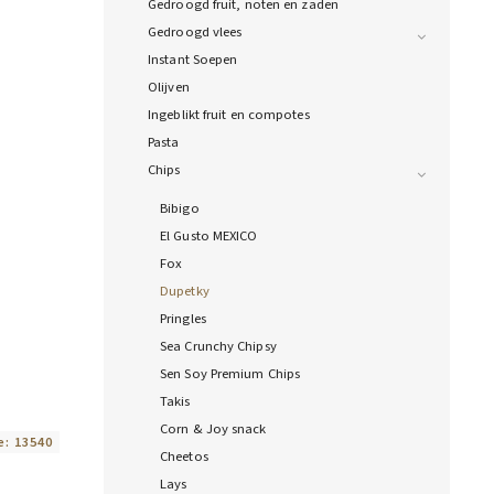
Gedroogd fruit, noten en zaden
Gedroogd vlees
Instant Soepen
Olijven
Ingeblikt fruit en compotes
Pasta
Chips
Bibigo
El Gusto MEXICO
Fox
Dupetky
Pringles
Sea Crunchy Chipsy
Sen Soy Premium Chips
Takis
Corn & Joy snack
e:
13540
Cheetos
Lays