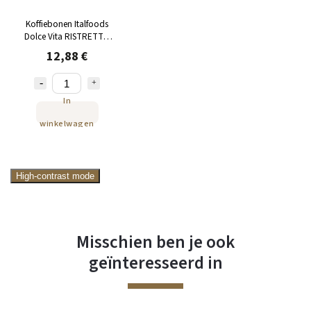
Koffiebonen Italfoods
Dolce Vita RISTRETTO
1kg
12,88 €
In
winkelwagen
High-contrast mode
Misschien ben je ook
geïnteresseerd in