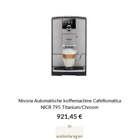
12
Nivona Automatische koffiemachine CafeRomatica
Ni
NICR 795 Titanium/Chroom
921,45 €
In
winkelwagen