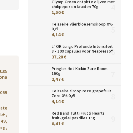
Olymp Green ontpitte olijven met
chilipeper en kruiden 70g
1,50 €
Teisseire vlierbloesemsiroop 0%
0,6l
4,14 €
L´OR Lungo Profondo Intensiteit
8 - 100 capsules voor Nespresso®
37,20 €
Pringles Hot Kickin Zure Room
ines
160g
ona
2,47 €
Teisseire siroop roze grapefruit
069
Zero 0% 0,6l
4,14 €
rate
Red Band Tutti Frutti Hearts
bH,
fruit-gelei pastilles 15g
 49,
0,41 €
erg,