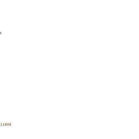
s
:
11808