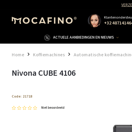
VERZE
Klantenondersteu
+32 48714146
ACTUELE AANBIEDINGEN EN NIEUWS
Home
Koffiemachines
Automatische koffiemachin
/
/
Nivona CUBE 4106
Code:
21718
Niet beoordeeld