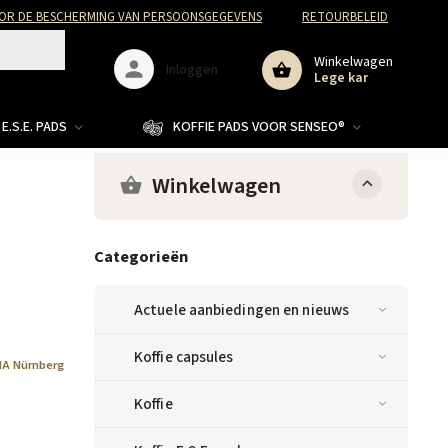
R DE BESCHERMING VAN PERSOONSGEGEVENS
RETOURBELEID
Winkelwagen
Inloggen
Lege kar
E.S.E. PADS
KOFFIE PADS VOOR SENSEO®
Winkelwagen
Categorieën
Actuele aanbiedingen en nieuws
Koffie capsules
A Nürnberg
Koffie