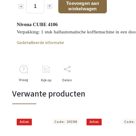
Toevoegen aan
winkelwagen
Nivona CUBE 4106
Verpakking: 1 stuk halfautomatische koffiemachine in een doo
Gedetailleerde informatie
Vraag
Kijk op
Delen
Verwante producten
Code:
20398
Code
Action
Action