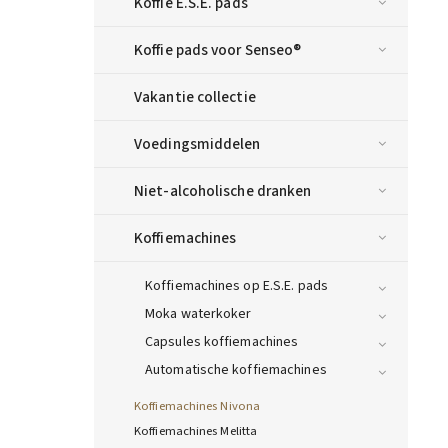
Koffie E.S.E. pads
Koffie pads voor Senseo®
Vakantie collectie
Voedingsmiddelen
Niet-alcoholische dranken
Koffiemachines
Koffiemachines op E.S.E. pads
Moka waterkoker
Capsules koffiemachines
Automatische koffiemachines
Koffiemachines Nivona
Koffiemachines Melitta