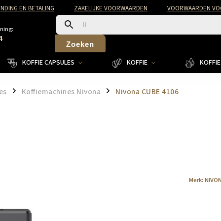
NDING EN BETALING
ZAKELIJKE VOORWAARDEN
VOORWAARDEN VOO
ning:
4
Zoeken
KOFFIE CAPSULES
KOFFIE
KOFFIE 
es
Koffiemachines Nivona
Nivona CUBE 4106
/
/
Merk:
NIVON