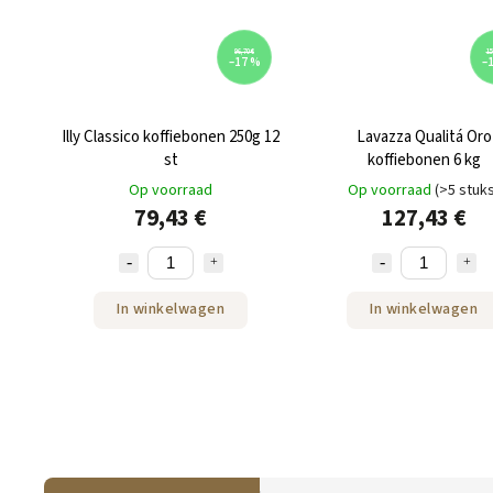
96,70 €
15
–17 %
–
Illy Classico koffiebonen 250g 12
Lavazza Qualitá Oro
st
koffiebonen 6 kg
Op voorraad
Op voorraad
(>5 stuk
79,43 €
127,43 €
In winkelwagen
In winkelwagen