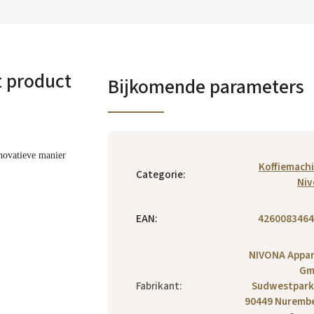
t product
Bijkomende parameters
novatieve manier
Koffiemach
Categorie
:
Niv
EAN
:
4260083464
NIVONA Appa
Gm
Fabrikant
:
Sudwestpark
90449 Nuremb