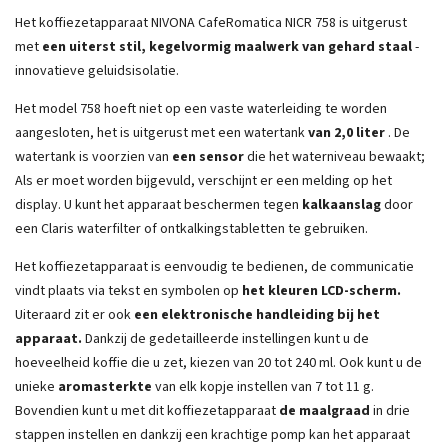
Het koffiezetapparaat NIVONA CafeRomatica NICR 758 is uitgerust
met
een uiterst stil, kegelvormig maalwerk van gehard staal
-
innovatieve geluidsisolatie.
Het model 758 hoeft niet op een vaste waterleiding te worden
aangesloten, het is uitgerust met een watertank
van 2,0 liter
. De
watertank is voorzien van
een sensor
die het waterniveau bewaakt;
Als er moet worden bijgevuld, verschijnt er een melding op het
display. U kunt het apparaat beschermen tegen
kalkaanslag
door
een Claris waterfilter of ontkalkingstabletten te gebruiken.
Het koffiezetapparaat is eenvoudig te bedienen, de communicatie
vindt plaats via tekst en symbolen op
het kleuren LCD-scherm.
Uiteraard zit er ook
een elektronische handleiding bij het
apparaat.
Dankzij de gedetailleerde instellingen kunt u de
hoeveelheid koffie die u zet, kiezen van 20 tot 240 ml. Ook kunt u de
unieke
aromasterkte
van elk kopje instellen van 7 tot 11 g.
Bovendien kunt u met dit koffiezetapparaat
de maalgraad
in drie
stappen instellen en dankzij een krachtige pomp kan het apparaat