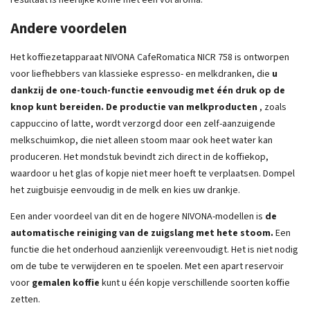
resultaat is heerlijke koffie met een vol aroma.
Andere voordelen
Het koffiezetapparaat NIVONA CafeRomatica NICR 758 is ontworpen
voor liefhebbers van klassieke espresso- en melkdranken, die
u
dankzij de one-touch-functie eenvoudig met één druk op de
knop kunt bereiden.
De productie van melkproducten
, zoals
cappuccino of latte, wordt verzorgd door een zelf-aanzuigende
melkschuimkop, die niet alleen stoom maar ook heet water kan
produceren. Het mondstuk bevindt zich direct in de koffiekop,
waardoor u het glas of kopje niet meer hoeft te verplaatsen. Dompel
het zuigbuisje eenvoudig in de melk en kies uw drankje.
Een ander voordeel van dit en de hogere NIVONA-modellen is
de
automatische reiniging van de zuigslang met hete stoom.
Een
functie die het onderhoud aanzienlijk vereenvoudigt. Het is niet nodig
om de tube te verwijderen en te spoelen. Met een apart reservoir
voor
gemalen koffie
kunt u één kopje verschillende soorten koffie
zetten.