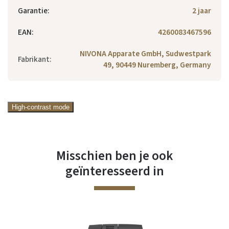
Garantie
:
2 jaar
EAN
:
4260083467596
NIVONA Apparate GmbH, Sudwestpark
Fabrikant
:
49, 90449 Nuremberg, Germany
High-contrast mode
Misschien ben je ook
geïnteresseerd in