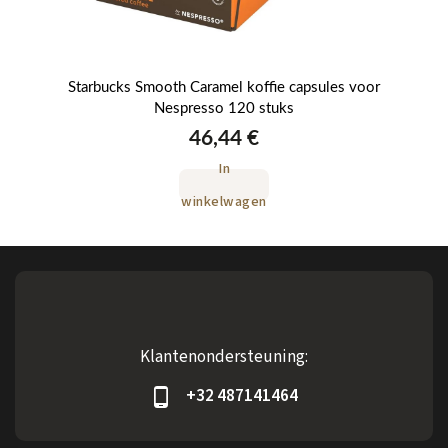
SO®
Starbucks Smooth Caramel koffie capsules voor
St
Nespresso 120 stuks
46,44 €
In
winkelwagen
Klantenondersteuning:
+32 487141464