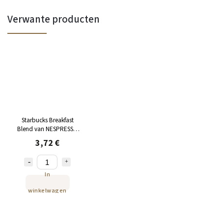
Verwante producten
Starbucks Breakfast
Blend van NESPRESSO
10 stuks
3,72 €
In
winkelwagen