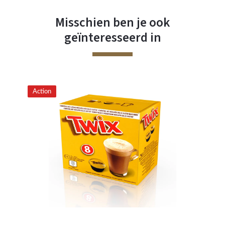
Misschien ben je ook
geïnteresseerd in
Action
Ac