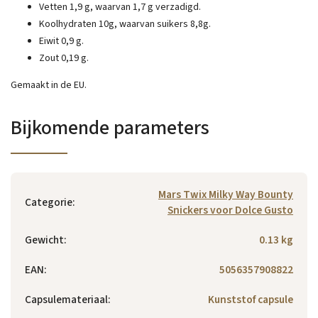
Vetten 1,9 g, waarvan 1,7 g verzadigd.
Koolhydraten 10g, waarvan suikers 8,8g.
Eiwit 0,9 g.
Zout 0,19 g.
Gemaakt in de EU.
Bijkomende parameters
Mars Twix Milky Way Bounty
Categorie
:
Snickers voor Dolce Gusto
Gewicht
:
0.13 kg
EAN
:
5056357908822
Capsulemateriaal
:
Kunststof capsule