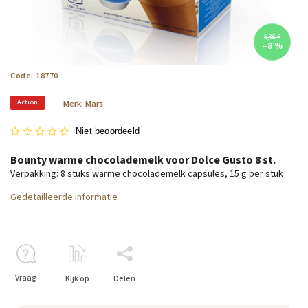
5,36 €
–8 %
Code:
18770
Action
Merk:
Mars
Niet beoordeeld
Bounty warme chocolademelk voor Dolce Gusto 8 st.
Verpakking: 8 stuks warme chocolademelk capsules, 15 g per stuk
Gedetailleerde informatie
Vraag
Kijk op
Delen