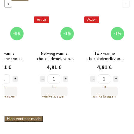
Previous
Next
Action
Action
–8 %
–8 %
–8 %
S warme
Melkweg warme
Twix warme
demelk voor
chocolademelk voor
chocolademelk voor
sto 8 capsules
Dolce Gusto 8 capsules
Dolce Gusto 8 capsules
,91 €
4,91 €
4,91 €
In
In
In
kelwagen
winkelwagen
winkelwagen
High-contrast mode