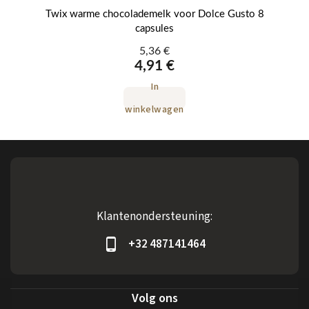
s
Twix warme chocolademelk voor Dolce Gusto 8
MA
capsules
5,36 €
4,91 €
In
winkelwagen
Klantenondersteuning:
+32 487141464
Volg ons