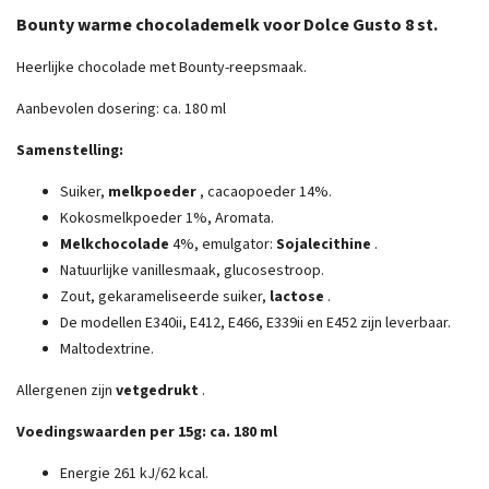
Bounty warme chocolademelk voor Dolce Gusto 8 st.
Heerlijke chocolade met Bounty-reepsmaak.
Aanbevolen dosering: ca. 180 ml
Samenstelling:
Suiker,
melkpoeder
, cacaopoeder 14%.
Kokosmelkpoeder 1%, Aromata.
Melkchocolade
4%, emulgator:
Sojalecithine
.
Natuurlijke vanillesmaak, glucosestroop.
Zout, gekarameliseerde suiker,
lactose
.
De modellen E340ii, E412, E466, E339ii en E452 zijn leverbaar.
Maltodextrine.
Allergenen zijn
vetgedrukt
.
Voedingswaarden per 15g: ca. 180 ml
Energie 261 kJ/62 kcal.