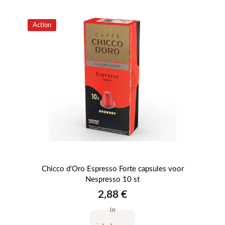
Action
Ac
U
Chicco d'Oro Espresso Forte capsules voor
C
Nespresso 10 st
2,88 €
In