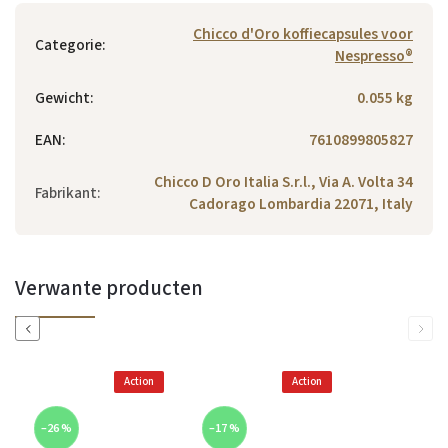
Chicco d'Oro koffiecapsules voor
Categorie
:
Nespresso®
Gewicht
:
0.055 kg
EAN
:
7610899805827
Chicco D Oro Italia S.r.l., Via A. Volta 34
Fabrikant
:
Cadorago Lombardia 22071, Italy
Verwante producten
Previous
Next
Action
Action
–26 %
–17 %