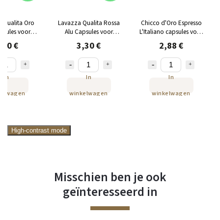
 Qualita Oro
Lavazza Qualita Rossa
Chicco d'Oro Espresso
psules voor
Alu Capsules voor
L'Italiano capsules voor
esso 10 st
Nespresso 10 st
Nespresso 10 st
,30 €
3,30 €
2,88 €
In
In
In
kelwagen
winkelwagen
winkelwagen
High-contrast mode
Misschien ben je ook
geïnteresseerd in