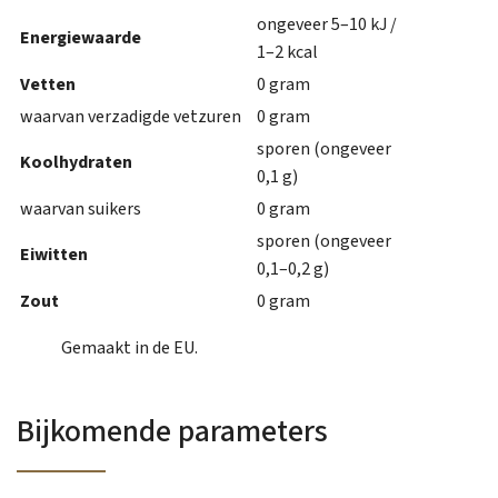
ongeveer 5–10 kJ /
Energiewaarde
1–2 kcal
Vetten
0 gram
waarvan verzadigde vetzuren
0 gram
sporen (ongeveer
Koolhydraten
0,1 g)
waarvan suikers
0 gram
sporen (ongeveer
Eiwitten
0,1–0,2 g)
Zout
0 gram
Gemaakt in de EU.
Bijkomende parameters