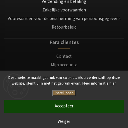
Verzending en betaling
Zakelijke voorwaarden
Voorwaarden voor de bescherming van persoonsgegevens
Retourbeleid
Para clientes
Contact
Mijn accounta
Registratie
Deze website maakt gebruik van cookies. Als u verder surft op deze
Login
website, stemt u in met het gebruik ervan. Meer informatie
hier
.
Instellingen
Copyright 2026
Mocafino.nl
. Alle rechten voorbehouden.
Accepteer
Weiger