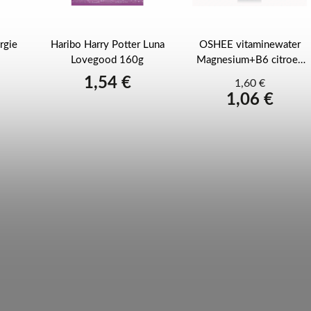
rgie
Haribo Harry Potter Luna
OSHEE vitaminewater
Lovegood 160g
Magnesium+B6 citroen
sinaasappel 555 ml
1,54 €
1,60 €
1,06 €