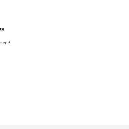
tte
e en 6