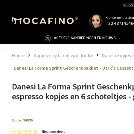
VERZE
Klantenondersteu
+32 48714146
ACTUELE AANBIEDINGEN EN NIEUWS
Home
Kopjes en glazen voor koffie
Danesi kopjes 
/
/
Danesi La Forma Sprint Geschenkpakket - Dark's Cassette
Danesi La Forma Sprint Geschenkp
espresso kopjes en 6 schoteltjes -
Code:
24926
Niet beoordeeld