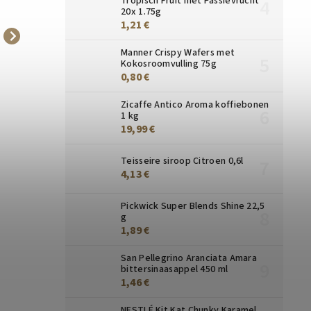
Tropisch Fruit met Passievrucht
20x 1.75g
1,21 €
Ronnefeldt Teavelope
Jacobs Lungo Intenso
Manner Crispy Wafers met
Rode Bessen 25 x 2,5 g
inenzita 8 capsules voor
Kokosroomvulling 75g
0,80 €
Nespresso 40 st
6,21 €
10,80 €
Zicaffe Antico Aroma koffiebonen
1 kg
19,99 €
Teisseire siroop Citroen 0,6l
4,13 €
Pickwick Super Blends Shine 22,5
g
1,89 €
San Pellegrino Aranciata Amara
bittersinaasappel 450 ml
1,46 €
NESTLÉ Kit Kat Chunky Karamel