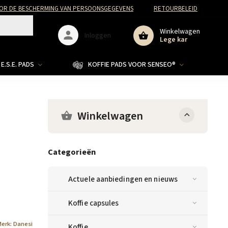
R DE BESCHERMING VAN PERSOONSGEGEVENS
RETOURBELEID
Winkelwagen
Inloggen
Lege kar
E.S.E. PADS
KOFFIE PADS VOOR SENSEO®
Winkelwagen
Categorieën
Actuele aanbiedingen en nieuws
Koffie capsules
Merk:
Danesi
Koffie