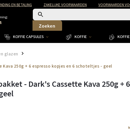
NDING EN BETALING
ZAKELIJKE VOORWAARDEN
VOORWAARDEN VOO
ning:
4
Zoeken
KOFFIE CAPSULES
KOFFIE
KOFFIE 
en glazen
/
 Kava 250g + 6 espresso kopjes en 6 schoteltjes - geel
akket - Dark's Cassette Kava 250g + 6
 geel