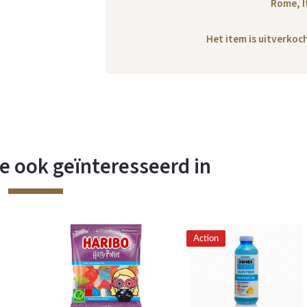
Rome, I
Het item is uitverko
e ook geïnteresseerd in
Action