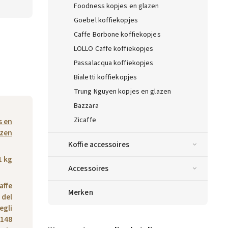
Foodness kopjes en glazen
Goebel koffiekopjes
Caffe Borbone koffiekopjes
LOLLO Caffe koffiekopjes
Passalacqua koffiekopjes
Bialetti koffiekopjes
Trung Nguyen kopjes en glazen
Bazzara
Zicaffe
s en
azen
Koffie accessoires
1 kg
Accessoires
affe
Merken
a del
egli
0148