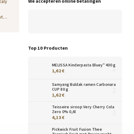
We accepteren online betalingen
taly
cht…
Top 10 Producten
MELISSA Kinderpasta Bluey" 400 g
1,62 €
Samyang Buldak ramen Carbonara
CUP 80 g
1,62 €
Action
Teisseire siroop Very Cherry Cola
Zero 0% 0,6l
4,13 €
Pickwick Fruit Fusion Thee