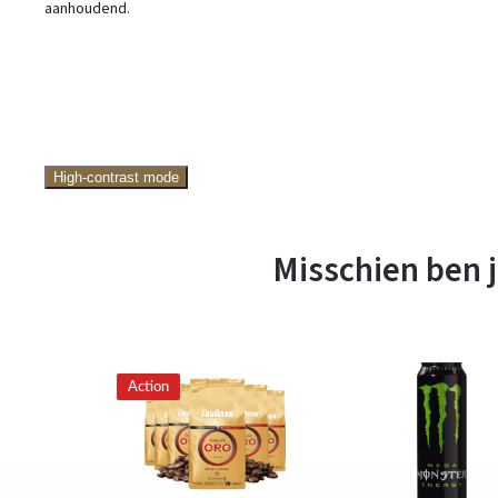
aanhoudend.
High-contrast mode
Misschien ben j
Action