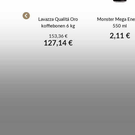
ert Gusto
Lavazza Qualitá Oro
Monster Mega Ene
bonen 6 kg
koffiebonen 6 kg
550 ml
2,11 €
4 €
153,36 €
9 €
127,14 €