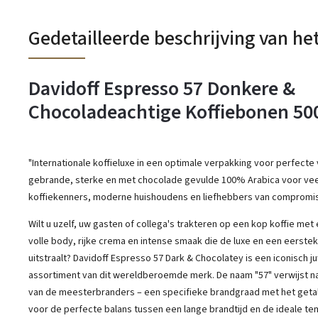
Gedetailleerde beschrijving van he
Davidoff Espresso 57 Donkere &
Chocoladeachtige Koffiebonen 50
"Internationale koffieluxe in een optimale verpakking voor perfecte
gebrande, sterke en met chocolade gevulde 100% Arabica voor ve
koffiekenners, moderne huishoudens en liefhebbers van compromis
Wilt u uzelf, uw gasten of collega's trakteren op een kop koffie met 
volle body, rijke crema en intense smaak die de luxe en een eerstekl
uitstraalt? Davidoff Espresso 57 Dark & ​​Chocolatey is een iconisch j
assortiment van dit wereldberoemde merk. De naam "57" verwijst n
van de meesterbranders – een specifieke brandgraad met het getal 
voor de perfecte balans tussen een lange brandtijd en de ideale t