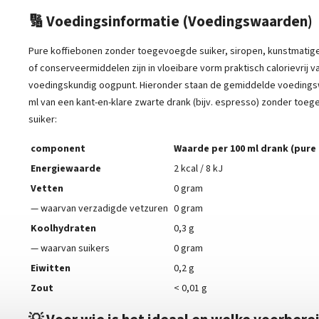
🔢 Voedingsinformatie (Voedingswaarden)
Pure koffiebonen zonder toegevoegde suiker, siropen, kunstmatig
of conserveermiddelen zijn in vloeibare vorm praktisch calorievrij v
voedingskundig oogpunt. Hieronder staan ​​de gemiddelde voeding
ml van een kant-en-klare zwarte drank (bijv. espresso) zonder toe
suiker:
component
Waarde per 100 ml drank (pure
Energiewaarde
2 kcal / 8 kJ
Vetten
0 gram
— waarvan verzadigde vetzuren
0 gram
Koolhydraten
0,3 g
— waarvan suikers
0 gram
Eiwitten
0,2 g
Zout
< 0,01 g