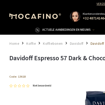
VERZE
Klantenondersteu
+32 48714146
ACTUELE AANBIEDINGEN EN NIEUWS
Home
Koffie
Koffiebonen
Davidoff
Davidoff 
/
/
/
/
Davidoff Espresso 57 Dark & ​​​​Cho
Code:
13618
Niet beoordeeld