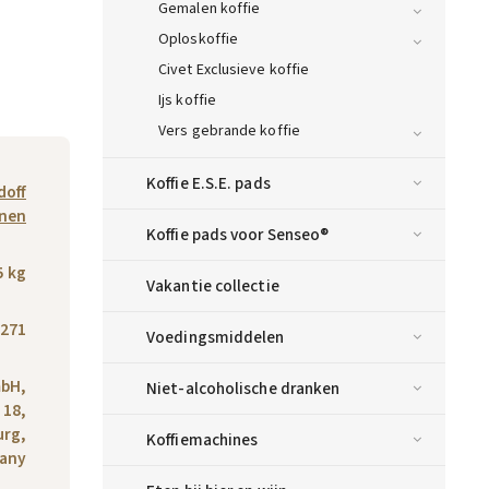
Gemalen koffie
Oploskoffie
Civet Exclusieve koffie
Ijs koffie
Vers gebrande koffie
Koffie E.S.E. pads
doff
onen
Koffie pads voor Senseo®
5 kg
Vakantie collectie
271
Voedingsmiddelen
mbH,
Niet-alcoholische dranken
 18,
urg,
Koffiemachines
any