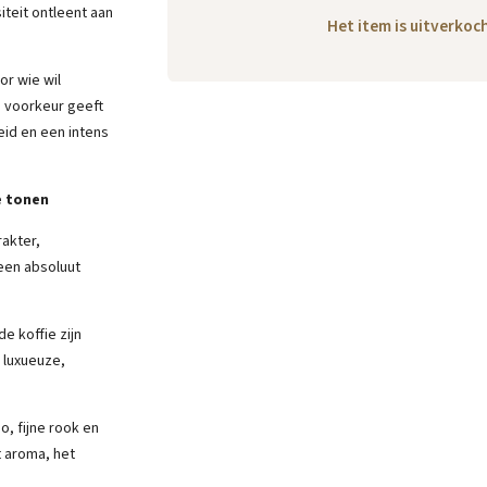
teit ontleent aan
Het item is uitverko
or wie wil
e voorkeur geeft
id en een intens
e tonen
rakter,
een absoluut
e koffie zijn
 luxueuze,
, fijne rook en
t aroma, het