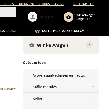
R DE BESCHERMING VAN PERSOONSGEGEVENS
RETOURBELEID
Winkelwagen
Inloggen
Lege kar
E.S.E. PADS
KOFFIE PADS VOOR SENSEO®
Winkelwagen
Categorieën
Actuele aanbiedingen en nieuws
Koffie capsules
rk:
Davidoff
Koffie