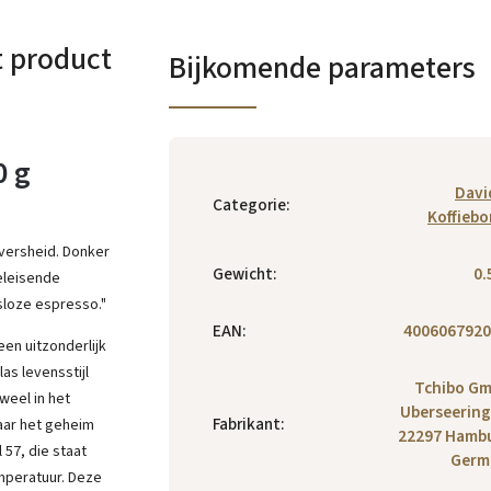
t product
Bijkomende parameters
0 g
Davi
Categorie
:
Koffieb
 versheid. Donker
Gewicht
:
0.
eleisende
loze espresso."
EAN
:
4006067920
een uitzonderlijk
as levensstijl
Tchibo G
uweel in het
Uberseering
Fabrikant
:
aar het geheim
22297 Hamb
57, die staat
Germ
emperatuur. Deze