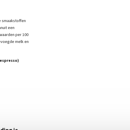
e smaakstoffen
anuit een
swaarden per 100
gevoegde melk en
 espresso)