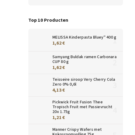
Top 10 Producten
MELISSA Kinderpasta Bluey" 400 g
1,62 €
Samyang Buldak ramen Carbonara
CUP 80 g
1,62 €
Teisseire siroop Very Cherry Cola
Zero 0% 0,6l
4,13 €
Pickwick Fruit Fusion Thee
Tropisch Fruit met Passievrucht
20x 1.75g
1,21 €
Manner Crispy Wafers met
Kokosroomvulling 75g