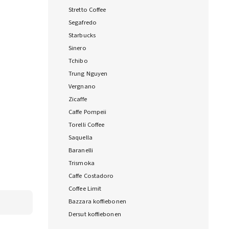
Stretto Coffee
Segafredo
Starbucks
Sinero
Tchibo
Trung Nguyen
Vergnano
Zicaffe
Caffe Pompeii
Torelli Coffee
Saquella
Baranelli
Trismoka
Caffe Costadoro
Coffee Limit
Bazzara koffiebonen
Dersut koffiebonen