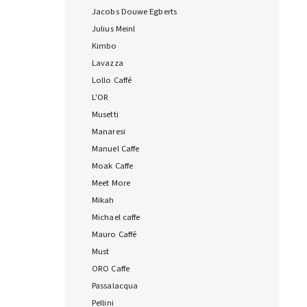
Jacobs Douwe Egberts
Julius Meinl
Kimbo
Lavazza
Lollo Caffé
L'OR
Musetti
Manaresi
Manuel Caffe
Moak Caffe
Meet More
Mikah
Michael caffe
Mauro Caffé
Must
ORO Caffe
Passalacqua
Pellini