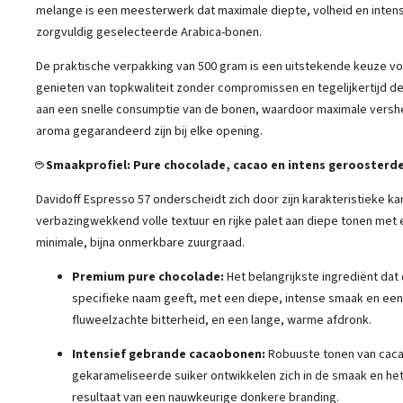
melange is een meesterwerk dat maximale diepte, volheid en intensi
zorgvuldig geselecteerde Arabica-bonen.
De praktische verpakking van 500 gram is een uitstekende keuze vo
genieten van topkwaliteit zonder compromissen en tegelijkertijd d
aan een snelle consumptie van de bonen, waardoor maximale vershe
aroma gegarandeerd zijn bij elke opening.
☕ Smaakprofiel: Pure chocolade, cacao en intens geroosterd
Davidoff Espresso 57 onderscheidt zich door zijn karakteristieke ka
verbazingwekkend volle textuur en rijke palet aan diepe tonen met 
minimale, bijna onmerkbare zuurgraad.
Premium pure chocolade:
Het belangrijkste ingrediënt dat d
specifieke naam geeft, met een diepe, intense smaak en een
fluweelzachte bitterheid, en een lange, warme afdronk.
Intensief gebrande cacaobonen:
Robuuste tonen van cacao
gekarameliseerde suiker ontwikkelen zich in de smaak en he
resultaat van een nauwkeurige donkere branding.