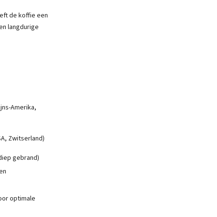
eft de koffie een
en langdurige
jns-Amerika,
SA, Zwitserland)
 diep gebrand)
ten
oor optimale