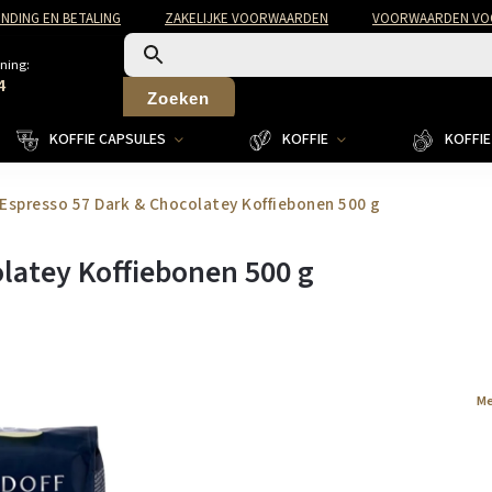
NDING EN BETALING
ZAKELIJKE VOORWAARDEN
VOORWAARDEN VOO
ning:
4
Zoeken
KOFFIE CAPSULES
KOFFIE
KOFFIE 
Espresso 57 Dark & ​​​​Chocolatey Koffiebonen 500 g
colatey Koffiebonen 500 g
Me