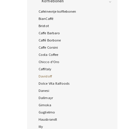
Koffiebonen
Cafeïnevrije koffiebonen
BianCaffé
Bristot
Caffe Barbaro
Caffé Borbone
Caffe Corsini
Costa Coffee
Chicco d'Oro
Caffitaly
Davidoff
Dolce Vita Italfoods
Danesi
Dallmayr
Gimoka
Guglielmo
Hausbrandt
Illy