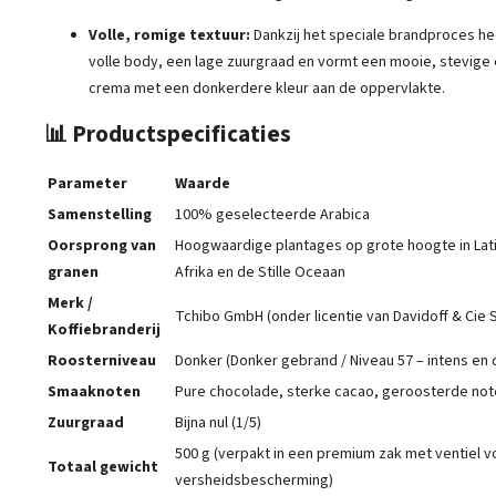
Volle, romige textuur:
Dankzij het speciale brandproces he
volle body, een lage zuurgraad en vormt een mooie, stevige 
crema met een donkerdere kleur aan de oppervlakte.
📊 Productspecificaties
Parameter
Waarde
Samenstelling
100% geselecteerde Arabica
Oorsprong van
Hoogwaardige plantages op grote hoogte in Lati
granen
Afrika en de Stille Oceaan
Merk /
Tchibo GmbH (onder licentie van Davidoff & Cie 
Koffiebranderij
Roosterniveau
Donker (Donker gebrand / Niveau 57 – intens en
Smaaknoten
Pure chocolade, sterke cacao, geroosterde no
Zuurgraad
Bijna nul (1/5)
500 g (verpakt in een premium zak met ventiel v
Totaal gewicht
versheidsbescherming)