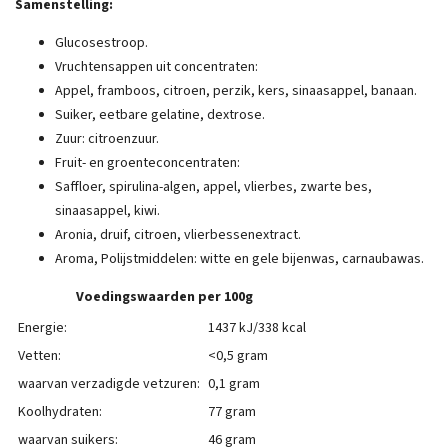
Samenstelling:
Glucosestroop.
Vruchtensappen uit concentraten:
Appel, framboos, citroen, perzik, kers, sinaasappel, banaan.
Suiker, eetbare gelatine, dextrose.
Zuur: citroenzuur.
Fruit- en groenteconcentraten:
Saffloer, spirulina-algen, appel, vlierbes, zwarte bes,
sinaasappel, kiwi.
Aronia, druif, citroen, vlierbessenextract.
Aroma, Polijstmiddelen: witte en gele bijenwas, carnaubawas.
Voedingswaarden per 100g
Energie:
1437 kJ/338 kcal
Vetten:
<0,5 gram
waarvan verzadigde vetzuren:
0,1 gram
Koolhydraten:
77 gram
waarvan suikers:
46 gram