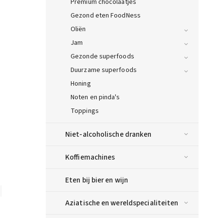
Premium chocolaatjes
Gezond eten FoodNess
Oliën
Jam
Gezonde superfoods
Duurzame superfoods
Honing
Noten en pinda's
Toppings
Niet-alcoholische dranken
Koffiemachines
Eten bij bier en wijn
21183
19054
Action
Aziatische en wereldspecialiteiten