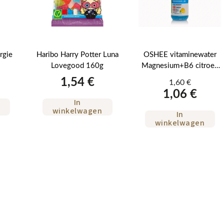
rgie
Haribo Harry Potter Luna
OSHEE vitaminewater
Lovegood 160g
Magnesium+B6 citroen
sinaasappel 555 ml
1,54 €
1,60 €
1,06 €
In
winkelwagen
In
winkelwagen