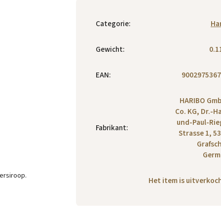
Categorie
:
Ha
Gewicht
:
0.1
EAN
:
9002975367
HARIBO Gmb
Co. KG, Dr.-H
und-Paul-Rie
Fabrikant
:
Strasse 1, 5
Grafsch
Germ
ersiroop.
Het item is uitverko