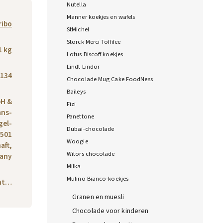
Nutella
Manner koekjes en wafels
ribo
StMichel
Storck Merci Toffifee
1 kg
Lotus Biscoff koekjes
Lindt Lindor
134
Chocolade Mug Cake FoodNess
Baileys
H &
Fizi
ans-
Panettone
gel-
Dubai-chocolade
3501
Woogie
aft,
Witors chocolade
any
Milka
Mulino Bianco-koekjes
cht…
Granen en muesli
Chocolade voor kinderen