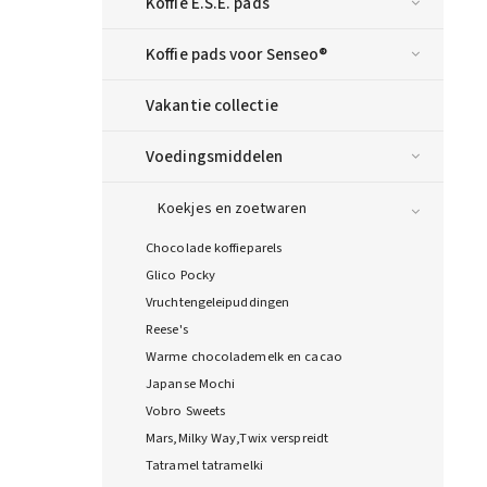
Koffie E.S.E. pads
Koffie pads voor Senseo®
Vakantie collectie
Voedingsmiddelen
Koekjes en zoetwaren
Chocolade koffieparels
Glico Pocky
Vruchtengeleipuddingen
Reese's
Warme chocolademelk en cacao
Japanse Mochi
Vobro Sweets
Mars,Milky Way,Twix verspreidt
Tatramel tatramelki