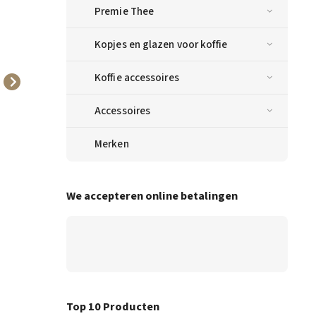
Premie Thee
Kopjes en glazen voor koffie
Koffie accessoires
Ronnefeldt Teavelope
Jacobs Lungo Intenso
Rode Bessen 25 x 2,5 g
inenzita 8 capsules voor
Nespresso 40 st
Accessoires
6,21 €
10,80 €
Merken
In
In
winkelwagen
winkelwagen
We accepteren online betalingen
Top 10 Producten