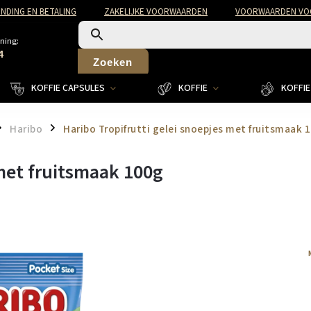
NDING EN BETALING
ZAKELIJKE VOORWAARDEN
VOORWAARDEN VOO
ning:
4
Zoeken
KOFFIE CAPSULES
KOFFIE
KOFFIE 
Haribo
Haribo Tropifrutti gelei snoepjes met fruitsmaak 
/
 met fruitsmaak 100g