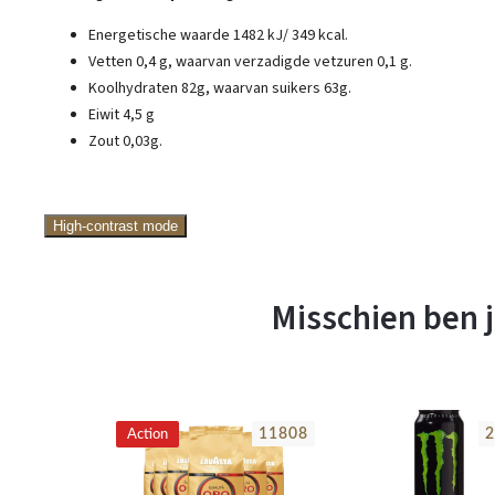
Energetische waarde 1482 kJ/ 349 kcal.
Vetten 0,4 g, waarvan verzadigde vetzuren 0,1 g.
Koolhydraten 82g, waarvan suikers 63g.
Eiwit 4,5 g
Zout 0,03g.
High-contrast mode
Misschien ben j
22605
11808
2
Action