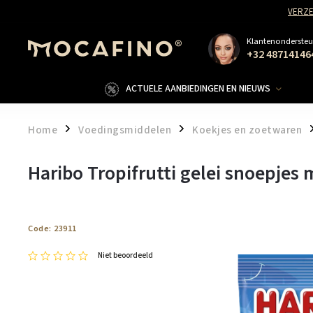
VERZE
Klantenondersteu
+32 48714146
ACTUELE AANBIEDINGEN EN NIEUWS
Home
Voedingsmiddelen
Koekjes en zoetwaren
/
/
/
Haribo Tropifrutti gelei snoepjes
Code:
23911
Niet beoordeeld