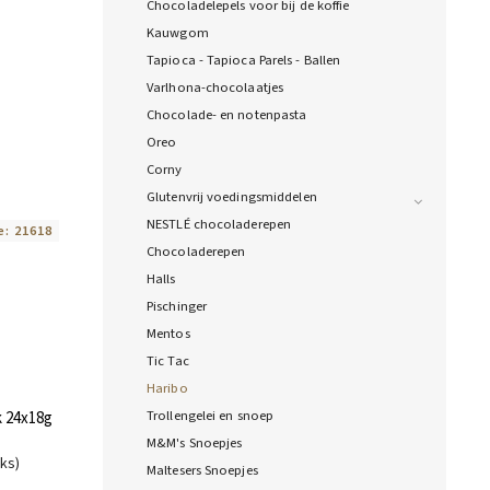
Chocoladelepels voor bij de koffie
Kauwgom
Tapioca - Tapioca Parels - Ballen
Varlhona-chocolaatjes
Chocolade- en notenpasta
Oreo
Corny
Glutenvrij voedingsmiddelen
NESTLÉ chocoladerepen
e:
21618
Chocoladerepen
Halls
Pischinger
Mentos
Tic Tac
Haribo
Trollengelei en snoep
k 24x18g
M&M's Snoepjes
uks)
Maltesers Snoepjes