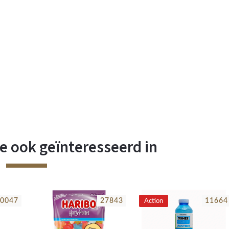
e ook geïnteresseerd in
0047
27843
11664
Action