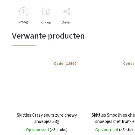
Vraag
Kijk op
Delen
Verwante producten
Code:
12490
Code
Skittles Crazy sours zure chewy
Skittles Smoothies ch
snoepjes 38g
snoepjes met fruit- 
yoghurtsmaak 38g
Op voorraad
(>5 stuks)
Op voorraad
(>5 stuk