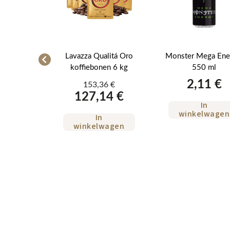
ert Gusto
Lavazza Qualitá Oro
Monster Mega Ene
bonen 6 kg
koffiebonen 6 kg
550 ml
2,11 €
4 €
153,36 €
9 €
127,14 €
In
winkelwagen
In
wagen
winkelwagen