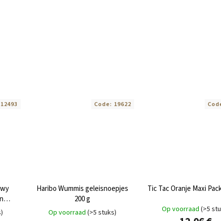
:
12493
Code:
19622
Cod
ewy
Haribo Wummis geleisnoepjes
Tic Tac Oranje Maxi Pac
en
200 g
Op voorraad
(>5 st
s)
Op voorraad
(>5 stuks)