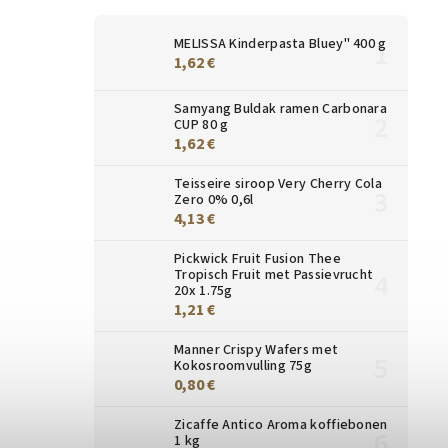
MELISSA Kinderpasta Bluey" 400 g
1,62 €
Samyang Buldak ramen Carbonara
CUP 80 g
1,62 €
Teisseire siroop Very Cherry Cola
Zero 0% 0,6l
4,13 €
Pickwick Fruit Fusion Thee
Tropisch Fruit met Passievrucht
20x 1.75g
1,21 €
Manner Crispy Wafers met
Kokosroomvulling 75g
0,80 €
Zicaffe Antico Aroma koffiebonen
1 kg