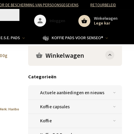
R DE BESCHERMING VAN PERSOONSGEGEVENS
RETOURBELEID
Winkelwagen
Inloggen
Lege kar
E.S.E. PADS
KOFFIE PADS VOOR SENSEO®
Winkelwagen
100g
Categorieën
Actuele aanbiedingen en nieuws
Koffie capsules
Merk:
Haribo
Koffie