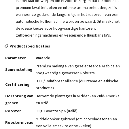
is speciaal ontworpen om ervoor te zorgen dat de bonen hun
premium kwaliteit, oliën en intense aroma behouden, zelfs
wanneer ze gedurende langere tijd in het reservoir van een
automatische koffiemachine worden bewaard. Dit maakt het
de ideale keuze voor hoogwaardige kantoren,
zelfbedieningsmachines en veeleisende thuisbarista's.
📋
Productspecificaties
Parameter
Waarde
Premium melange van geselecteerde Arabica en
Samenstelling
hoogwaardige gewassen Robusta.
UTZ / Rainforest Alliance (duurzame en ethische
Certificering
productie)
Oorsprong van
Beroemde plantages in Midden- en Zuid-Amerika
granen
en Azië
Rooster
Luigi Lavazza SpA (Italië)
Middeldonker gebrand (om chocoladetonen en
Roosterniveau
een volle smaak te ontwikkelen)