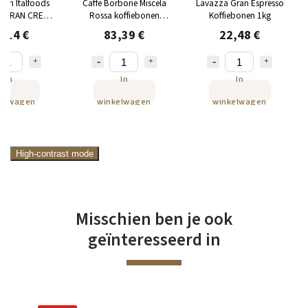
nen Italfoods
Caffe Borbone Miscela
Lavazza Gran Espresso
ta GRAN CREMA
Rossa koffiebonen
Koffiebonen 1kg
1kg
6x1kg
,14 €
83,39 €
22,48 €
In
In
In
kelwagen
winkelwagen
winkelwagen
High-contrast mode
Misschien ben je ook
geïnteresseerd in