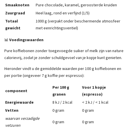
Smaaknoten
Pure chocolade, karamel, geroosterde kruiden
Zuurgraad
Heel laag, rond en verfijnd (1/5)
Totaal
1000 g (verpakt onder beschermende atmosfeer
gewicht
met eenrichtingsventiel)
📊
Voedingswaarden
Pure koffiebonen zonder toegevoegde suiker of melk zijn van nature
calorievrij, zodat je zonder schuldgevoel van je kopje kunt genieten.
Hieronder vindt u de gemiddelde waarden per 100 g koffiebonen en
per portie (ongeveer 7 g koffie per espresso):
Per 100 g
Voor 1 kopje
component
granen
(espresso)
Energiewaarde
8 kJ / 2 kcal
< 2 kJ / < 1 kcal
Vetten
0 gram
0 gram
waarvan verzadigde
0 gram
0 gram
vetzuren