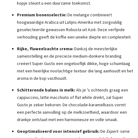
kopje steunt u een duurzame toekomst.
Premium bonenselectie:
De melange combineert
hoogwaardige Arabica uit Latijns-Amerika met zorgvuldig
geselecteerde gewassen Robusta uit Azië. Deze verfijnde
verhouding geeft de koffie een unieke diepte en complexiteit.
Rijke, fluweelzachte crema:
Dankzij de meesterlijke
samenstelling en de precieze medium-donkere branding
creëert Super Gusto een ongelooflijk dikke, hoge schuimlaag
met een heerlijke nootachtige textuur die lang aanhoudt en het
aroma in de kop vasthoudt.
Schitterende balans in melk:
Als je 's ochtends graag een
cappuccino, latte macchiato of flat white drinkt, zal Super
Gusto je zeker bekoren. De chocolade-karamelbasis vormt
een perfecte aanvulling op de melkzoetheid, waardoor een
drankje ontstaat met een harmonieuze en volle smaak.
Geoptimaliseerd voor intensief gebruik:
De
Expert-
serie