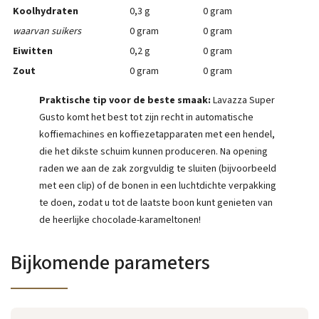
Koolhydraten
0,3 g
0 gram
waarvan suikers
0 gram
0 gram
Eiwitten
0,2 g
0 gram
Zout
0 gram
0 gram
Praktische tip voor de beste smaak:
Lavazza Super
Gusto komt het best tot zijn recht in automatische
koffiemachines en koffiezetapparaten met een hendel,
die het dikste schuim kunnen produceren. Na opening
raden we aan de zak zorgvuldig te sluiten (bijvoorbeeld
met een clip) of de bonen in een luchtdichte verpakking
te doen, zodat u tot de laatste boon kunt genieten van
de heerlijke chocolade-karameltonen!
Bijkomende parameters