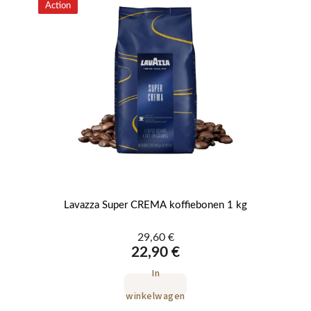
Action
Ac
1kg
Lavazza Super CREMA koffiebonen 1 kg
29,60 €
22,90 €
In
winkelwagen