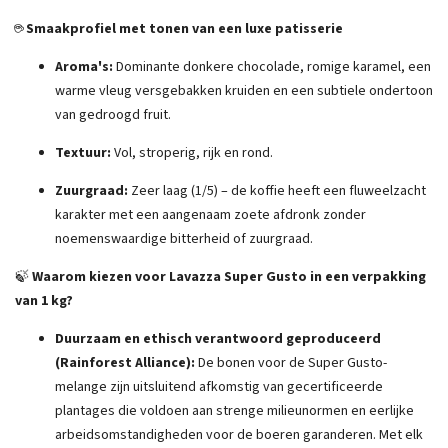
☕
Smaakprofiel met tonen van een luxe patisserie
Aroma's:
Dominante donkere chocolade, romige karamel, een
warme vleug versgebakken kruiden en een subtiele ondertoon
van gedroogd fruit.
Textuur:
Vol, stroperig, rijk en rond.
Zuurgraad:
Zeer laag (1/5) – de koffie heeft een fluweelzacht
karakter met een aangenaam zoete afdronk zonder
noemenswaardige bitterheid of zuurgraad.
🍃
Waarom kiezen voor Lavazza Super Gusto in een verpakking
van 1 kg?
Duurzaam en ethisch verantwoord geproduceerd
(Rainforest Alliance):
De bonen voor de Super Gusto-
melange zijn uitsluitend afkomstig van gecertificeerde
plantages die voldoen aan strenge milieunormen en eerlijke
arbeidsomstandigheden voor de boeren garanderen. Met elk