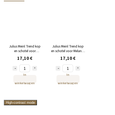
Julius Meinl Trend kop
Julius Meinl Trend kop
en schotel voor
en schotel voor Melange
Espresso 55 ml
100 ml
17,10 €
17,10 €
In
In
winkelwagen
winkelwagen
High-contrast mode