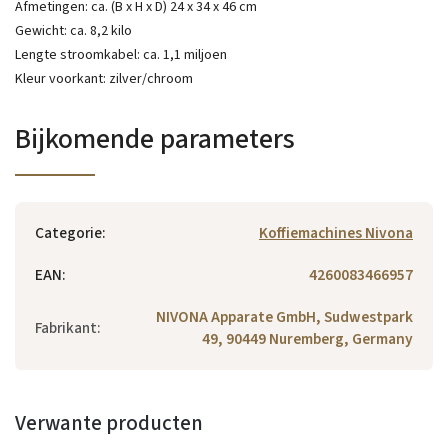
Afmetingen: ca. (B x H x D) 24 x 34 x 46 cm
Gewicht: ca. 8,2 kilo
Lengte stroomkabel: ca. 1,1 miljoen
Kleur voorkant: zilver/chroom
Bijkomende parameters
Categorie
:
Koffiemachines Nivona
EAN
:
4260083466957
NIVONA Apparate GmbH, Sudwestpark
Fabrikant
:
49, 90449 Nuremberg, Germany
Verwante producten