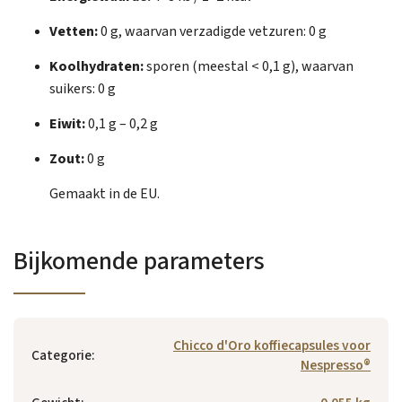
Vetten:
0 g, waarvan verzadigde vetzuren: 0 g
Koolhydraten:
sporen (meestal < 0,1 g), waarvan
suikers: 0 g
Eiwit:
0,1 g – 0,2 g
Zout:
0 g
Gemaakt in de EU.
Bijkomende parameters
Chicco d'Oro koffiecapsules voor
Categorie
:
Nespresso®