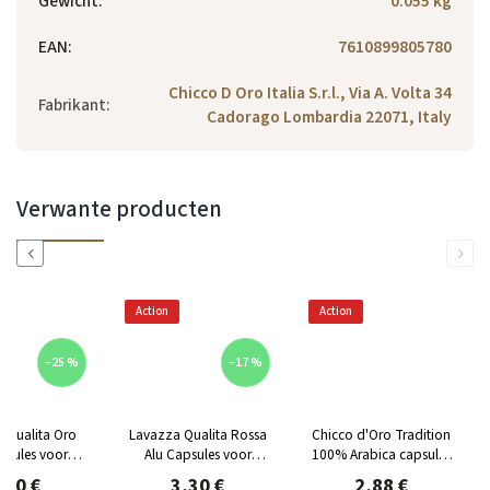
Gewicht
:
0.055 kg
EAN
:
7610899805780
Chicco D Oro Italia S.r.l., Via A. Volta 34
Fabrikant
:
Cadorago Lombardia 22071, Italy
Verwante producten
Previous
Next
Action
Action
–25 %
–17 %
 Qualita Oro
Lavazza Qualita Rossa
Chicco d'Oro Tradition
psules voor
Alu Capsules voor
100% Arabica capsules
esso 10 st
Nespresso 10 st
voor Nespresso, 10
,30 €
3,30 €
2,88 €