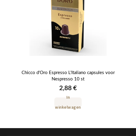
Chicco d'Oro Espresso L'Italiano capsules voor
Chi
Nespresso 10 st
2,88 €
In
winkelwagen