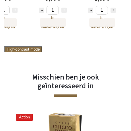
stuks
In
In
In
kelwagen
winkelwagen
winkelwagen
High-contrast mode
Misschien ben je ook
geïnteresseerd in
Action
Ac